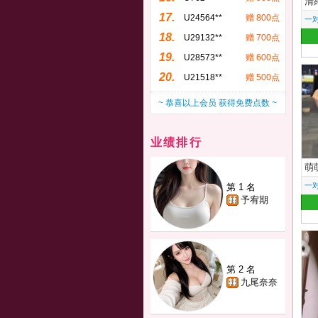
清
17.
U24564**
赠 800点
一
18.
U29132**
赠 700点
19.
U28573**
赠 600点
20.
U21518**
赠 500点
~ 恭喜以上会员 获得免费点数 ~
业绩排行
萌
一
第 1 名
予宥期
第 2 名
九尾奈奈