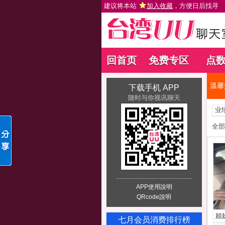
建议将本站
加入收藏
，方便日后找寻
回首页
免费专区
点
溫馨
下载手机 APP
随时与你视讯聊天
业
全部
APP使用說明
QRcode說明
姐
七月会员消费排行榜