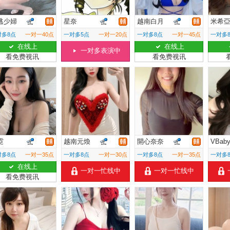
逃少婦
星奈
越南白月
米希
对多8点
一对一40点
一对多5点
一对一20点
一对多8点
一对一45点
一对多
在线上
在线上
一对多表演中
看免费视讯
看免费视讯
霓
越南元煥
開心奈奈
VBab
对多8点
一对一35点
一对多8点
一对一30点
一对多8点
一对一35点
一对多
在线上
一对一忙线中
一对一忙线中
看免费视讯