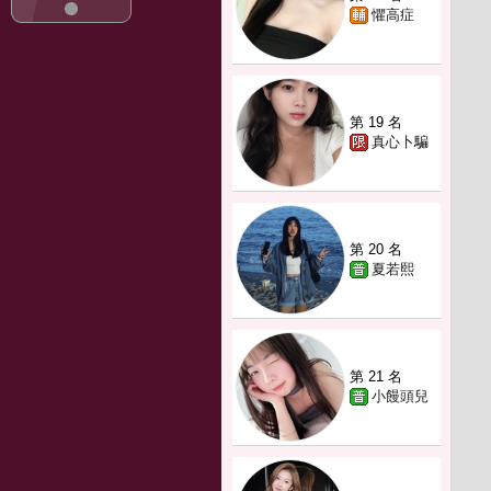
懼高症
第 19 名
真心卜騙
第 20 名
夏若熙
第 21 名
小饅頭兒