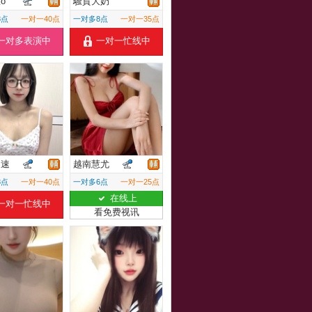
o
騷貨大奶
8点
一对一40点
一对多8点
一对一35点
一对多表演中
一对一忙线中
加速
越南慧尤
8点
一对一40点
一对多6点
一对一25点
在线上
一对一忙线中
看免费视讯