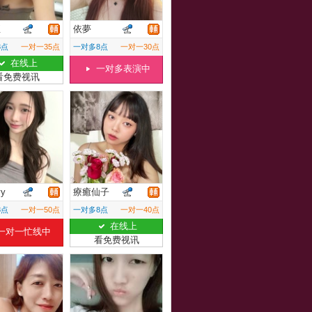
亞
依夢
8点
一对一35点
一对多8点
一对一30点
在线上
一对多表演中
看免费视讯
yy
療癒仙子
8点
一对一50点
一对多8点
一对一40点
在线上
一对一忙线中
看免费视讯