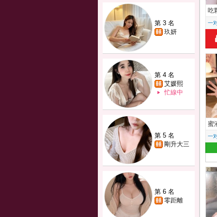
吃
第 3 名
一
玖妍
第 4 名
艾媛熙
忙線中
蜜
第 5 名
一
剛升大三
第 6 名
零距離