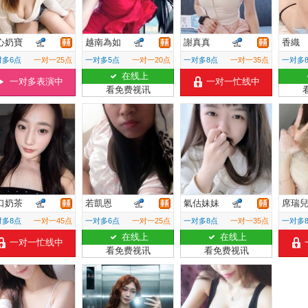
心奶寶
越南為如
謝真真
香織
对多6点
一对一25点
一对多5点
一对一20点
一对多8点
一对一35点
一对多
在线上
一对多表演中
一对一忙线中
看免费视讯
口奶茶
若凱恩
氣估妹妹
席瑞
对多8点
一对一45点
一对多6点
一对一25点
一对多8点
一对一35点
一对多
在线上
在线上
一对一忙线中
看免费视讯
看免费视讯