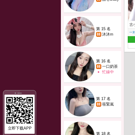
古
第 15 名
一
沐沐m
第 16 名
一口奶茶
忙線中
第 17 名
筱緊嵐
立即下载APP
第 18 名