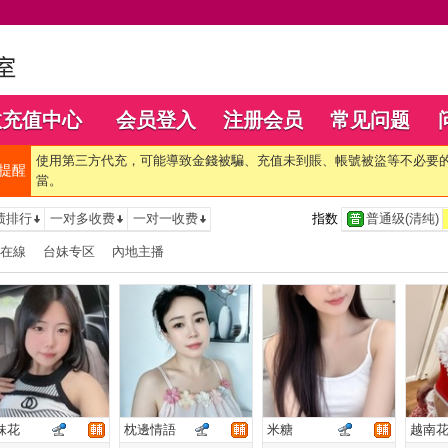
数充值中心
会员登入
注册会员
常见问题
使用第三方代充，可能導致金錢被騙、充值未到賬、帳號被盜等不必要
提醒
當。
绩排行
一对多收费
一对一收费
指数
普通级(清纯)
在線
台妹专区
內地主播
妹花
枕邊情語
米糖
越南