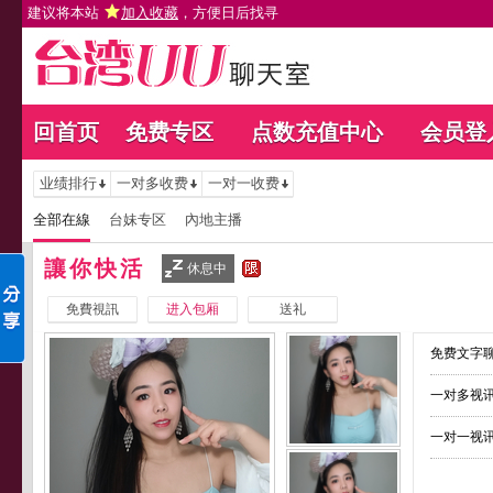
建议将本站
加入收藏
，方便日后找寻
回首页
免费专区
点数充值中心
会员登
业绩排行
一对多收费
一对一收费
全部在線
台妹专区
內地主播
讓你快活
休息中
免費視訊
进入包厢
送礼
免费文字聊
一对多视讯
一对一视讯