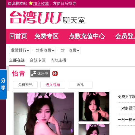
建议将本站
加入收藏
，方便日后找寻
回首页
免费专区
点数充值中心
会员登
业绩排行
一对多收费
一对一收费
全部在線
台妹专区
內地主播
怡青
休息中
免費視訊
进入包厢
送礼
免费文字聊
一对多视讯
一对一视讯